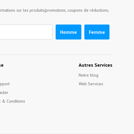
ormations sur les produits(promotions, coupons de réductions,
Homme
Femme
se
Autres Services
Notre blog
pport
Web Services
acter
 & Conditions