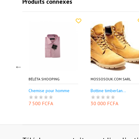
Produits connexes
SARL
BÉLÉTA SHOOPING
MOSSOSOUK.COM SARL
omme
Chemise pour homme
Bottine timberlan...
7 500 FCFA
30 000 FCFA