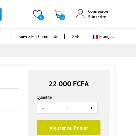
Connexion
S'inscrire
0
0
eur
Suivre Ma Commande
XAF
Français
22 000 FCFA
Quantité
-
+
Ajouter au Panier