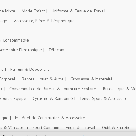
e Mixte
Mode Enfant
Uniforme & Tenue de Travail
kage
Accessoire, Pièce & Périphérique
 & Consommable
Accessoire Electronique
Télécom
re
Parfum & Déodorant
Corporel
Berceau, Jouet & Autre
Grossesse & Maternité
ux
Consommable de Bureau & Fourniture Scolaire
Bureautique & Me
Sport d'Equipe
Cyclisme & Randonné
Tenue Sport & Accessoire
rique
Matériel de Construction & Accessoire
es & Véhicule Transport Commun
Engin de Travail
Outil & Entretien