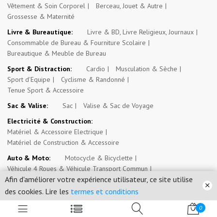
Vêtement & Soin Corporel
Berceau, Jouet & Autre
Grossesse & Maternité
Livre & Bureautique:
Livre & BD, Livre Religieux, Journaux
Consommable de Bureau & Fourniture Scolaire
Bureautique & Meuble de Bureau
Sport & Distraction:
Cardio
Musculation & Sèche
Sport d'Equipe
Cyclisme & Randonné
Tenue Sport & Accessoire
Sac & Valise:
Sac
Valise & Sac de Voyage
Electricité & Construction:
Matériel & Accessoire Electrique
Matériel de Construction & Accessoire
Auto & Moto:
Motocycle & Bicyclette
Véhicule 4 Roues & Véhicule Transport Commun
Afin d'améliorer votre expérience utilisateur, ce site utilise
Engin de Travail
Outil & Entretien
des cookies. Lire les
termes et conditions
Espace Paysan & Fermier:
Outil d'Exploitation Agricole
Intrant Agricole
0