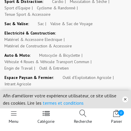
Sport & Distraction:
Cardio
Musculation & Sèche
Sport d'Equipe
Cyclisme & Randonné
Tenue Sport & Accessoire
Sac & Valise:
Sac
Valise & Sac de Voyage
Electricité & Construction:
Matériel & Accessoire Electrique
Matériel de Construction & Accessoire
Auto & Moto:
Motocycle & Bicyclette
Véhicule 4 Roues & Véhicule Transport Commun
Engin de Travail
Outil & Entretien
Espace Paysan & Fermier:
Outil d'Exploitation Agricole
Intrant Agricole
Evénement, Opportunité & Autres Annonces:
Evénement
Afin d'améliorer votre expérience utilisateur, ce site utilise
Emploi, Stage & Bourse
Immobilier
des cookies. Lire les
termes et conditions
0
Mossosouk.com SARL © 2026. Tous droits réservés.
Menu
Catégorie
Recherche
Panier