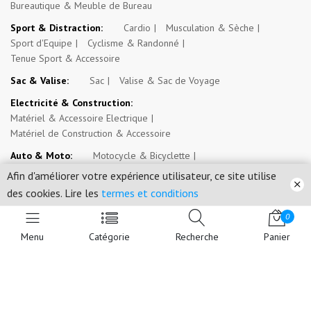
Bureautique & Meuble de Bureau
Sport & Distraction:
Cardio
Musculation & Sèche
Sport d'Equipe
Cyclisme & Randonné
Tenue Sport & Accessoire
Sac & Valise:
Sac
Valise & Sac de Voyage
Electricité & Construction:
Matériel & Accessoire Electrique
Matériel de Construction & Accessoire
Auto & Moto:
Motocycle & Bicyclette
Véhicule 4 Roues & Véhicule Transport Commun
Afin d'améliorer votre expérience utilisateur, ce site utilise
Engin de Travail
Outil & Entretien
des cookies. Lire les
termes et conditions
Espace Paysan & Fermier:
Outil d'Exploitation Agricole
0
Intrant Agricole
Menu
Catégorie
Recherche
Panier
Evénement, Opportunité & Autres Annonces:
Evénement
Emploi, Stage & Bourse
Immobilier
Mossosouk.com SARL © 2026. Tous droits réservés.