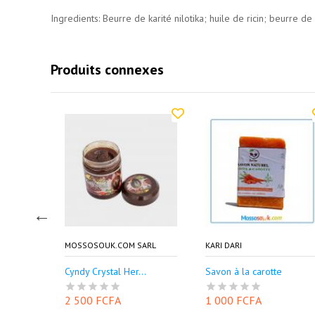
Ingredients: Beurre de karité nilotika; huile de ricin; beurre d
Produits connexes
SARL
MOSSOSOUK.COM SARL
KARI DARI
Cyndy Crystal Her...
Savon à la carotte
2 500 FCFA
1 000 FCFA