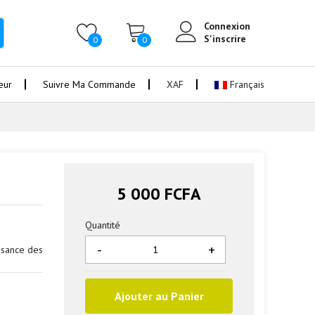
Connexion
S'inscrire
0
0
eur
Suivre Ma Commande
XAF
Français
5 000 FCFA
Quantité
-
+
ssance des
Ajouter au Panier