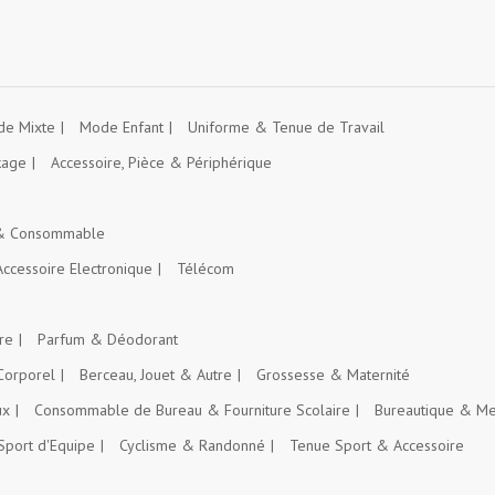
e Mixte
Mode Enfant
Uniforme & Tenue de Travail
kage
Accessoire, Pièce & Périphérique
 & Consommable
Accessoire Electronique
Télécom
re
Parfum & Déodorant
Corporel
Berceau, Jouet & Autre
Grossesse & Maternité
ux
Consommable de Bureau & Fourniture Scolaire
Bureautique & Me
Sport d'Equipe
Cyclisme & Randonné
Tenue Sport & Accessoire