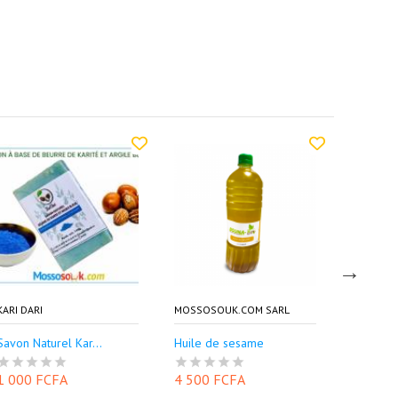
KARI DARI
MOSSOSOUK.COM SARL
LAURY MA
Savon Naturel Kar...
Huile de sesame
Fond de t
1 000 FCFA
4 500 FCFA
5 000 