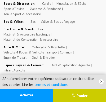
Sport & Distraction:
Cardio
Musculation & Sèche
Sport d'Equipe
Cyclisme & Randonné
Tenue Sport & Accessoire
Sac & Valise:
Sac
Valise & Sac de Voyage
Electricité & Construction:
Matériel & Accessoire Electrique
Matériel de Construction & Accessoire
Auto & Moto:
Motocycle & Bicyclette
Véhicule 4 Roues & Véhicule Transport Commun
Engin de Travail
Outil & Entretien
Espace Paysan & Fermier:
Outil d'Exploitation Agricole
Intrant Agricole
Evénement, Opportunité & Autres Annonces:
Evénement
Afin d'améliorer votre expérience utilisateur, ce site utilise
Emploi, Stage & Bourse
Immobilier
des cookies. Lire les
termes et conditions
0
Acheter
Panier
Mossosouk.com SARL © 2026. Tous droits réservés.
Menu
Catégorie
Recherche
Panier