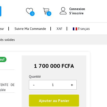
Connexion
S'inscrire
0
0
eur
Suivre Ma Commande
XAF
Français
rès solides
euf
1 700 000 FCFA
Quantité
-
+
 TENTE DE
ylée
Ajouter au Panier