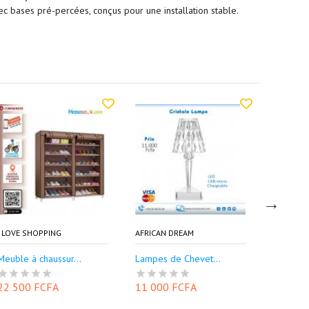
ec bases pré-percées, conçus pour une installation stable.
I LOVE SHOPPING
AFRICAN DREAM
I LOVE S
Meuble à chaussur...
Lampes de Chevet...
Miroir de
22 500 FCFA
11 000 FCFA
7 000 