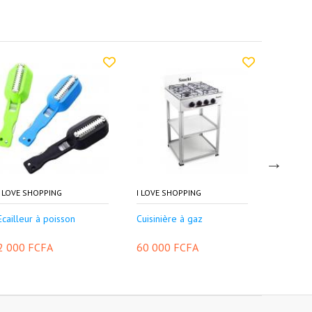
I LOVE SHOPPING
I LOVE SHOPPING
AFRICAN
Ecailleur à poisson
Cuisinière à gaz
Gourde e
2 000 FCFA
60 000 FCFA
4 500 