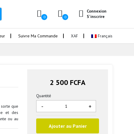
Connexion
S'inscrire
0
0
eur
Suivre Ma Commande
XAF
Français
2 500 FCFA
Quantité
-
+
 sorte que
pe et des
ante ou au
Ajouter au Panier