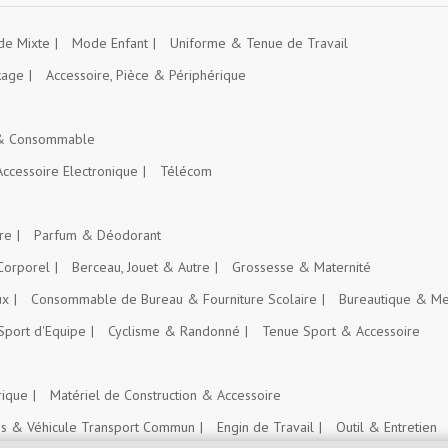
e Mixte
Mode Enfant
Uniforme & Tenue de Travail
kage
Accessoire, Pièce & Périphérique
 & Consommable
Accessoire Electronique
Télécom
re
Parfum & Déodorant
Corporel
Berceau, Jouet & Autre
Grossesse & Maternité
ux
Consommable de Bureau & Fourniture Scolaire
Bureautique & Me
Sport d'Equipe
Cyclisme & Randonné
Tenue Sport & Accessoire
rique
Matériel de Construction & Accessoire
es & Véhicule Transport Commun
Engin de Travail
Outil & Entretien