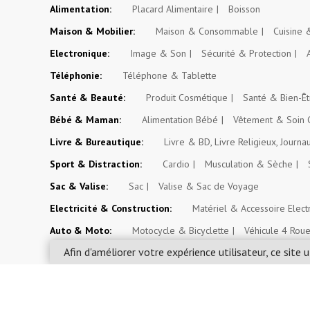
Alimentation:
Placard Alimentaire
Boisson
Maison & Mobilier:
Maison & Consommable
Cuisine
Electronique:
Image & Son
Sécurité & Protection
Téléphonie:
Téléphone & Tablette
Santé & Beauté:
Produit Cosmétique
Santé & Bien-Êt
Bébé & Maman:
Alimentation Bébé
Vêtement & Soin 
Livre & Bureautique:
Livre & BD, Livre Religieux, Journa
Sport & Distraction:
Cardio
Musculation & Sèche
Sac & Valise:
Sac
Valise & Sac de Voyage
Electricité & Construction:
Matériel & Accessoire Elect
Auto & Moto:
Motocycle & Bicyclette
Véhicule 4 Rou
Afin d'améliorer votre expérience utilisateur, ce site u
Espace Paysan & Fermier:
Outil d'Exploitation Agricole
Evénement, Opportunité & Autres Annonces:
Evéneme