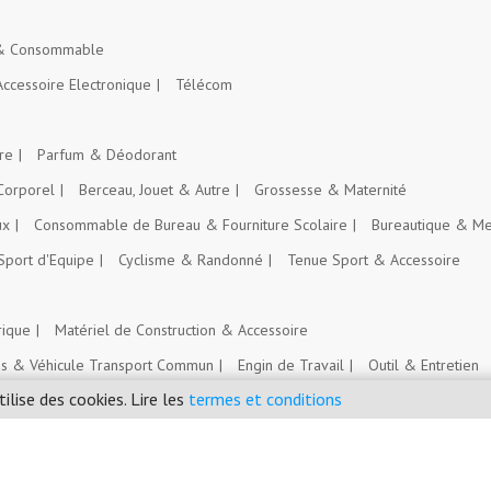
 & Consommable
Accessoire Electronique
Télécom
re
Parfum & Déodorant
Corporel
Berceau, Jouet & Autre
Grossesse & Maternité
ux
Consommable de Bureau & Fourniture Scolaire
Bureautique & Me
Sport d'Equipe
Cyclisme & Randonné
Tenue Sport & Accessoire
rique
Matériel de Construction & Accessoire
es & Véhicule Transport Commun
Engin de Travail
Outil & Entretien
tilise des cookies. Lire les
termes et conditions
Intrant Agricole
nt
Emploi, Stage & Bourse
Immobilier