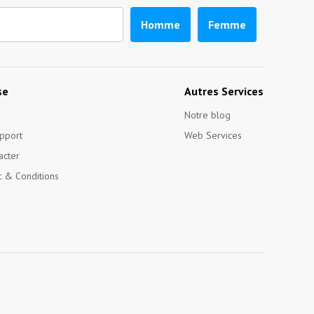
Homme
Femme
se
Autres Services
Notre blog
pport
Web Services
acter
 & Conditions