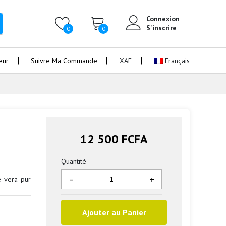
Connexion
S'inscrire
0
0
eur
Suivre Ma Commande
XAF
Français
12 500 FCFA
Quantité
-
+
e vera pur
Ajouter au Panier