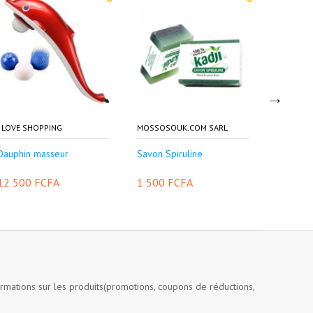
I LOVE SHOPPING
MOSSOSOUK.COM SARL
LAMBEY 
Dauphin masseur
Savon Spiruline
Forever 
12 500 FCFA
1 500 FCFA
17 500
ormations sur les produits(promotions, coupons de réductions,