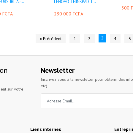
RS JBL Air...
LENOVO THINKPAD T...
500 
0 FCFA
230 000 FCFA
3
« Précédent
1
2
4
5
ion
Newsletter
Inscrivez vous à la newsletter pour obtenir des inf
etc).
ent sur votre
Liens internes
Entrepri