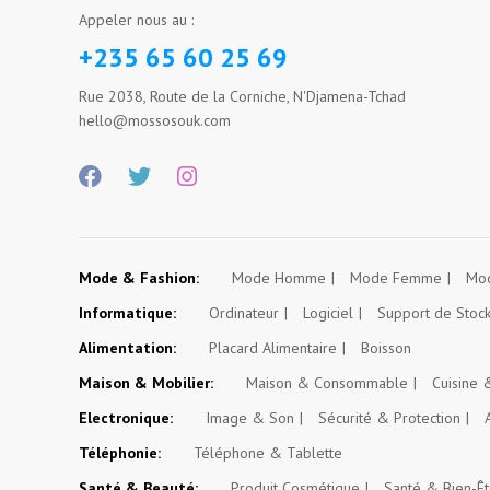
Appeler nous au :
+235 65 60 25 69
Rue 2038, Route de la Corniche, N'Djamena-Tchad
hello@mossosouk.com
Mode & Fashion:
Mode Homme
Mode Femme
Mod
Informatique:
Ordinateur
Logiciel
Support de Stoc
Alimentation:
Placard Alimentaire
Boisson
Maison & Mobilier:
Maison & Consommable
Cuisine
Electronique:
Image & Son
Sécurité & Protection
Téléphonie:
Téléphone & Tablette
Santé & Beauté:
Produit Cosmétique
Santé & Bien-Êt