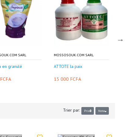
OUK.COM SARL
MOSSOSOUK.COM SARL
CONTRAT
a en granulé
ATTOTE la paix
Support 
 FCFA
15 000 FCFA
12 500
Trier par:
Prix
Note