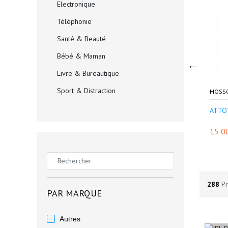
Electronique
Téléphonie
Santé & Beauté
Bébé & Maman
Livre & Bureautique
Sport & Distraction
CAN DREAM
I LOVE SHOPPING
MOSS
Sac & Valise
ille pour ord...
La tasse magnétiq...
ATTO
Electricité & Construc...
500 FCFA
10 000 FCFA
15 0
Auto & Moto
Espace Paysan & Fermier
Evénement, Opportunité...
288
Pr
PAR MARQUE
Autres