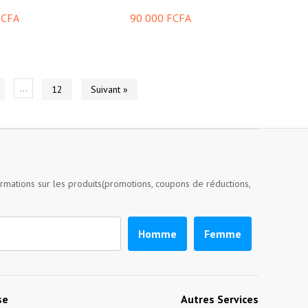
FCFA
90 000 FCFA
…
12
Suivant »
ormations sur les produits(promotions, coupons de réductions,
Homme
Femme
se
Autres Services