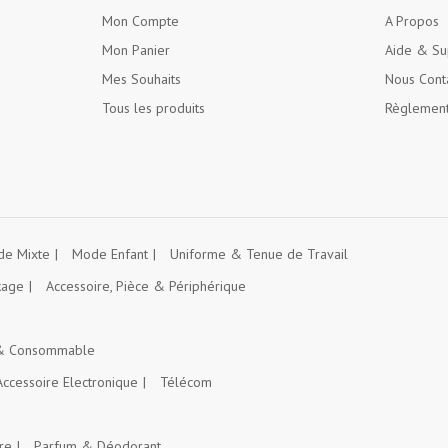
Mon Compte
A Propos
Mon Panier
Aide & Su
Mes Souhaits
Nous Cont
Tous les produits
Règlement
e Mixte
Mode Enfant
Uniforme & Tenue de Travail
kage
Accessoire, Pièce & Périphérique
 & Consommable
Accessoire Electronique
Télécom
re
Parfum & Déodorant