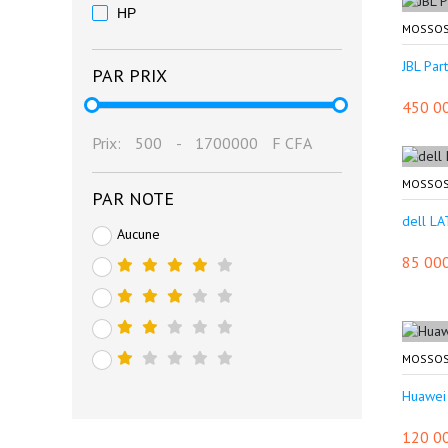
HP
MOSSOS
JBL Par
PAR PRIX
450 0
Prix:
500
-
1700000
F CFA
MOSSOS
PAR NOTE
dell L
Aucune
85 00
MOSSOS
Huawei
120 0