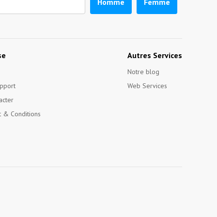
Homme
Femme
se
Autres Services
Notre blog
pport
Web Services
acter
 & Conditions