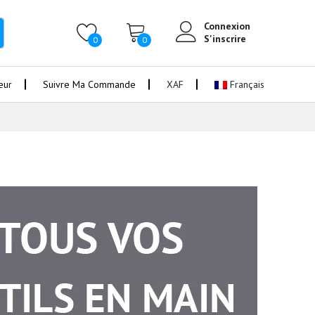
Connexion
S'inscrire
0
0
eur
Suivre Ma Commande
XAF
Français