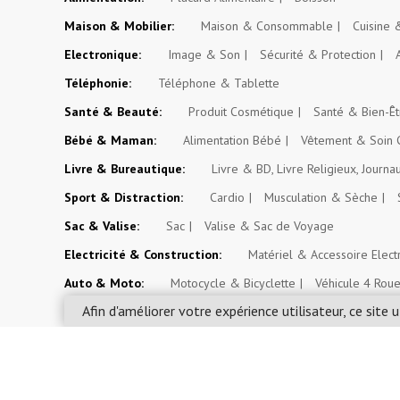
Maison & Mobilier:
Maison & Consommable
Cuisine
Electronique:
Image & Son
Sécurité & Protection
Téléphonie:
Téléphone & Tablette
Santé & Beauté:
Produit Cosmétique
Santé & Bien-Êt
Bébé & Maman:
Alimentation Bébé
Vêtement & Soin 
Livre & Bureautique:
Livre & BD, Livre Religieux, Journa
Sport & Distraction:
Cardio
Musculation & Sèche
Sac & Valise:
Sac
Valise & Sac de Voyage
Electricité & Construction:
Matériel & Accessoire Elect
Auto & Moto:
Motocycle & Bicyclette
Véhicule 4 Rou
Afin d'améliorer votre expérience utilisateur, ce site u
Espace Paysan & Fermier:
Outil d'Exploitation Agricole
Evénement, Opportunité & Autres Annonces:
Evéneme
Mossosouk.com SARL © 2026. Tous droits réservés.