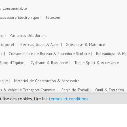
 & Consommable
Accessoire Electronique
Télécom
re
Parfum & Déodorant
Corporel
Berceau, Jouet & Autre
Grossesse & Maternité
ux
Consommable de Bureau & Fourniture Scolaire
Bureautique & Me
Sport d'Equipe
Cyclisme & Randonné
Tenue Sport & Accessoire
rique
Matériel de Construction & Accessoire
es & Véhicule Transport Commun
Engin de Travail
Outil & Entretien
tilise des cookies. Lire les
termes et conditions
Intrant Agricole
nt
Emploi, Stage & Bourse
Immobilier