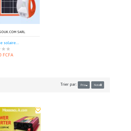
OUK.COM SARL
e solaire...
0 FCFA
Trier par:
Prix
Note