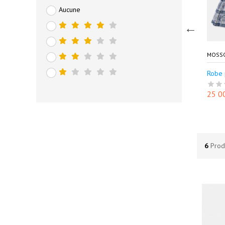
Aucune
SOSOUK.COM SARL
MOSSOSOUK.COM SARL
MOSS
 Princesse
Robe pour fille
Robe 
000 FCFA
27 500 FCFA
25 0
6
Prod