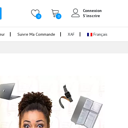
Connexion
S'inscrire
0
0
eur
Suivre Ma Commande
XAF
Français