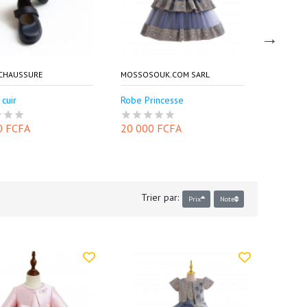
 CHAUSSURE
MOSSOSOUK.COM SARL
MOSSOSO
 cuir
Robe Princesse
Robe Pr
0 FCFA
20 000 FCFA
20 000
Trier par:
Prix
Note